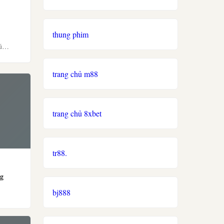
thung phim
phú…
trang chủ m88
trang chủ 8xbet
tr88.
ng
bj888