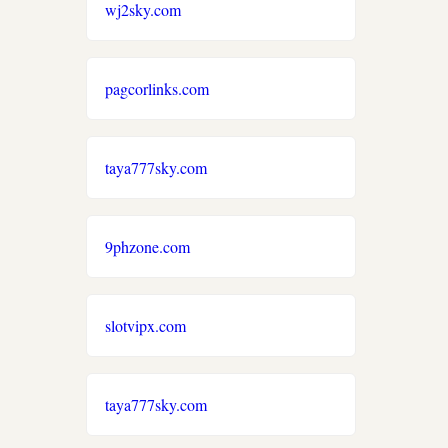
wj2sky.com
pagcorlinks.com
taya777sky.com
9phzone.com
slotvipx.com
taya777sky.com