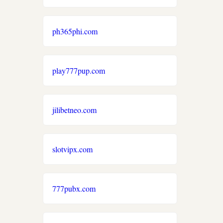
ph365phi.com
play777pup.com
jilibetneo.com
slotvipx.com
777pubx.com