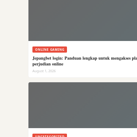
ONLINE GAMING
Jepangbet login: Panduan lengkap untuk mengakses pl
perjudian online
August 1, 2026
UNCATEGORIZED