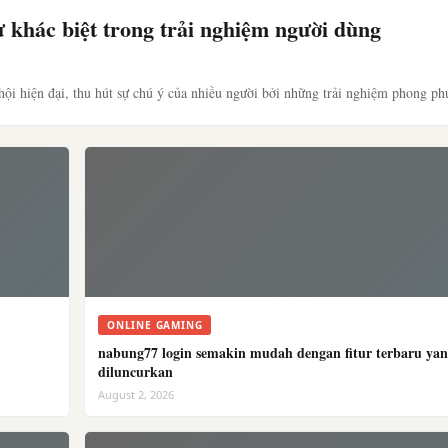
ự khác biệt trong trải nghiệm người dùng
 hội hiện đại, thu hút sự chú ý của nhiều người bởi những trải nghiệm phong 
ONLINE GAMING
nabung77 login semakin mudah dengan fitur terbaru ya
diluncurkan
August 2, 2026