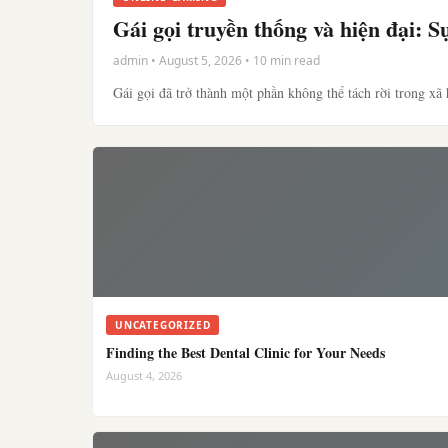
Gái gọi truyền thống và hiện đại: S
admin • August 5, 2026 • 10 min read
Gái gọi đã trở thành một phần không thể tách rời trong xã
UNCATEGORIZED
Finding the Best Dental Clinic for Your Needs
August 4, 2026