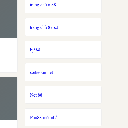
trang chủ m88
trang chủ 8xbet
bj888
soikeo.in.net
Net 88
Fun88 mới nhất