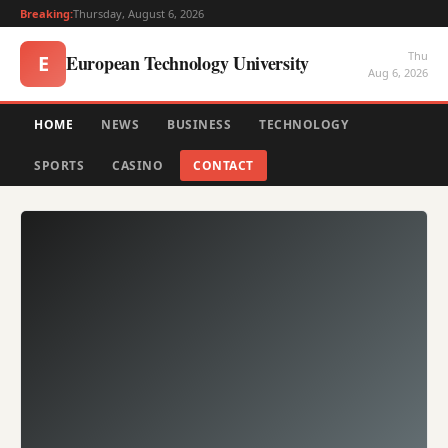
Breaking:
Thursday, August 6, 2026
Thu
European Technology University
E
Aug 6, 2026
HOME
NEWS
BUSINESS
TECHNOLOGY
SPORTS
CASINO
CONTACT